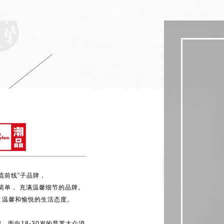
潮流前线”子品牌，
简单， 充满温馨细节的品牌。
 温馨和愉悦的生活态度。
，面向18-30岁的普罗大众消