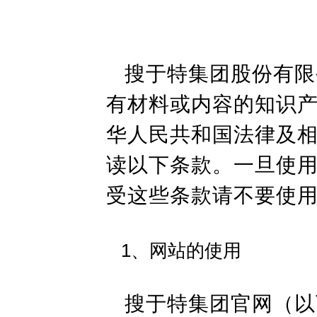
搜于特集团股份有限
有材料或内容的知识
华人民共和国法律及
读以下条款。一旦使
受这些条款请不要使
1、网站的使用
搜于特集团官网（以