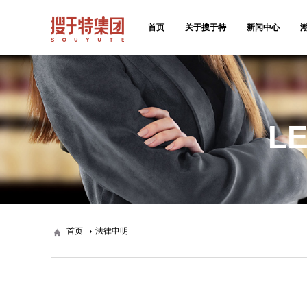
首页
关于搜于特
新闻中心
L
首页
法律申明