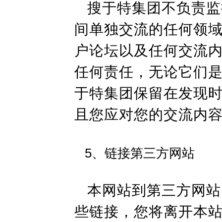
搜于特集团不负责监
间单独交流的任何领
户论坛以及任何交流
任何责任，无论它们
于特集团保留在发现
且您应对您的交流内
5、链接第三方网站
本网站到第三方网站
些链接，您将离开本